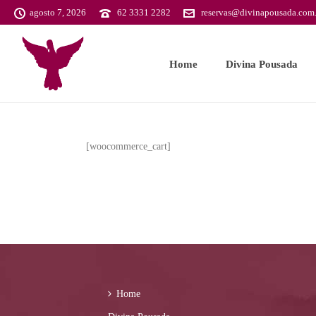
agosto 7, 2026
62 3331 2282
reservas@divinapousada.com.
Home
Divina Pousada
[woocommerce_cart]
Home